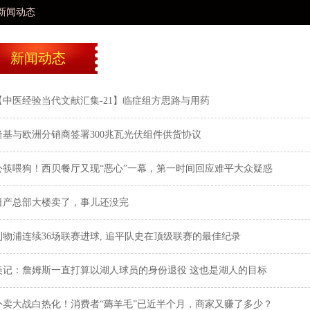
动态
新闻动态
【中医经验当代文献汇集-21】临症组方思路与用药
隆基与欧洲分销商签署300兆瓦光伏组件供货协议
公筷喂狗！西贝餐厅又现“恶心”一幕，第一时间回应难平大众疑惑
日产总部大楼卖了，事儿还没完
利物浦连续36场联赛进球, 追平队史在顶级联赛的最佳纪录
美记：詹姆斯一直打算以湖人球员的身份退役 这也是湖人的目标
外卖大战白热化！消费者“薅羊毛”已近半个月，商家又赚了多少？