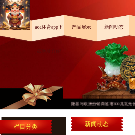
首页
aoa体育app下
产品展示
新闻动态
载地址介绍
隆基与欧洲分销商签署300兆瓦光伏组
新闻动态
栏目分类